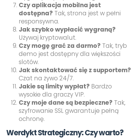
Czy aplikacja mobilna jest
dostępna?
Tak, strona jest w pełni
responsywna.
Jak szybko wypłacić wygraną?
Używaj kryptowalut.
Czy mogę grać za darmo?
Tak, tryb
demo jest dostępny dla większości
slotów.
Jak skontaktować się z supportem?
Czat na żywo 24/7.
Jakie są limity wypłat?
Bardzo
wysokie dla graczy VIP.
Czy moje dane są bezpieczne?
Tak,
szyfrowanie SSL gwarantuje pełną
ochronę.
Werdykt Strategiczny: Czy warto?