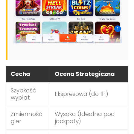
Cecha
Ocena Strategiczna
Szybkość
Ekspresowa (do 1h)
wypłat
Zmienność
Wysoka (Idealna pod
gier
jackpoty)