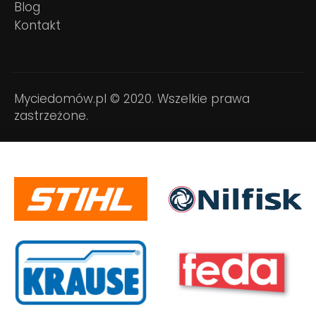
Blog
Kontakt
Myciedomów.pl © 2020. Wszelkie prawa
zastrzeżone.