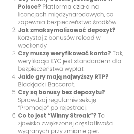
Polsce?
Platforma działa na
licencjach międzynarodowych, co
zapewnia bezpieczeństwo środków.
Jak zmaksymalizować depozyt?
Korzystaj z bonusów reload w
weekendy.
Czy muszę weryfikować konto?
Tak,
weryfikacja KYC jest standardem dla
bezpieczeństwa wypłat.
Jakie gry mają najwyższy RTP?
Blackjack i Baccarat.
Czy są bonusy bez depozytu?
Sprawdzaj regularnie sekcję
“Promocje” po rejestracji.
Co to jest “Winny Streak”?
To
zjawisko zwiększonej częstotliwości
wygranych przy zmianie gier.