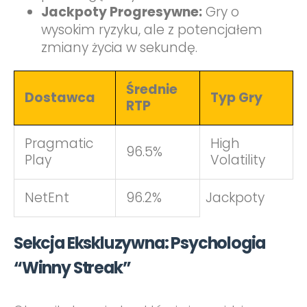
Jackpoty Progresywne:
Gry o
wysokim ryzyku, ale z potencjałem
zmiany życia w sekundę.
Średnie
Dostawca
Typ Gry
RTP
Pragmatic
High
96.5%
Play
Volatility
NetEnt
96.2%
Jackpoty
Sekcja Ekskluzywna: Psychologia
“Winny Streak”