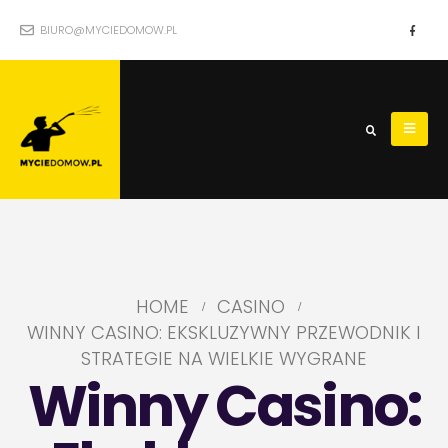
BIURO@MYCIEDOMOW.PL
HOME
CASINO
WINNY CASINO: EKSKLUZYWNY PRZEWODNIK I
STRATEGIE NA WIELKIE WYGRANE
Winny Casino: