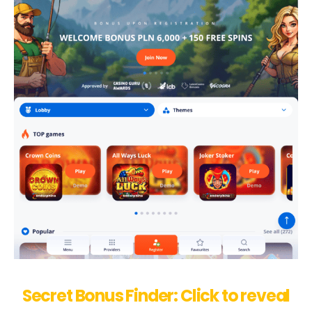
Secret Bonus Finder: Click to reveal